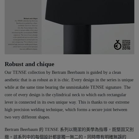
Robust and chique
Our TENSE collection by Bertram Beerbaum is guided by a clean
aesthetic that is as robust as it is chic. Every design in the series is unique
while at the same time bearing the unmistakable TENSE signature. The
core of every design is the cylindrical neck to which each rectangular
lever is connected in its own unique way. This is thanks to our extreme
high precision welding technique, which forms a secure joint between
two very different shapes.
Bertram Beerbaum 的 TENSE 系列以簡潔的美學為指導，既堅固又別
緻。該系列中的每個設計都是獨一無二的，同時帶有明確無誤的