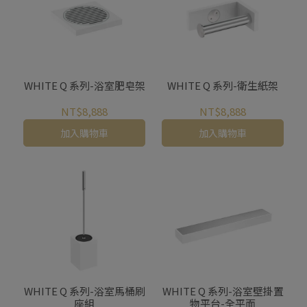
WHITE Q 系列-浴室肥皂架
WHITE Q 系列-衛生紙架
NT$8,888
NT$8,888
加入購物車
加入購物車
WHITE Q 系列-浴室馬桶刷
WHITE Q 系列-浴室壁掛置
座組
物平台-全平面