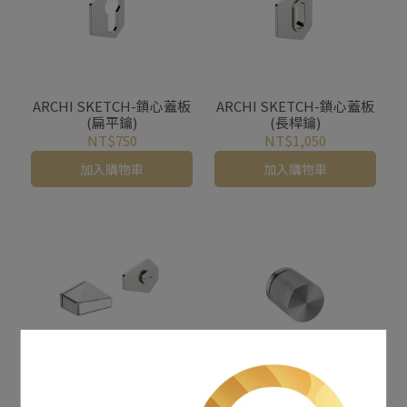
ARCHI SKETCH-鎖心蓋板
ARCHI SKETCH-鎖心蓋板
(扁平鑰)
(長桿鑰)
NT$750
NT$1,050
加入購物車
加入購物車
ARCHI SKETCH-
WATCH SERIES-
IN04131.B-SNIB浴廁指示
IN00199.KN-旋鈕門把