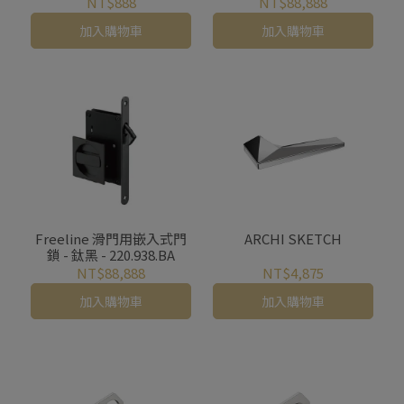
NT$888
NT$88,888
加入購物車
加入購物車
Freeline 滑門用嵌入式門
ARCHI SKETCH
鎖 - 鈦黑 - 220.938.BA
NT$88,888
NT$4,875
加入購物車
加入購物車