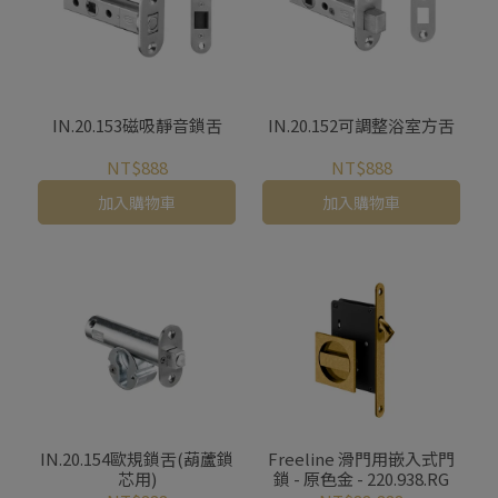
IN.20.153磁吸靜音鎖舌
IN.20.152可調整浴室方舌
NT$888
NT$888
加入購物車
加入購物車
IN.20.154歐規鎖舌(葫蘆鎖
Freeline 滑門用嵌入式門
芯用)
鎖 - 原色金 - 220.938.RG