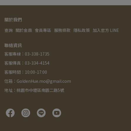
關於我們
查詢
關於金鼎
會員專區
服務條款
隱私政策
加入官方 LINE
聯絡資訊
客服專線：03-338-1735
客服傳真：03-334-4154
客服時間：10:00-17:00
信箱：GoldenHue.mo@gmail.com
地址：桃園市中壢區南園二路5號