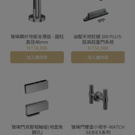
玻璃欄杆地板支撐座 - 圓柱
油壓天地鉸鏈 200 PLUS-
直徑48mm
超高超重門系統
NT$8,888
NT$8,888
加入購物車
加入購物車
玻璃門液壓樞軸組(地面免
玻璃門雙面小把手-WATCH
開孔)
SERIES系列