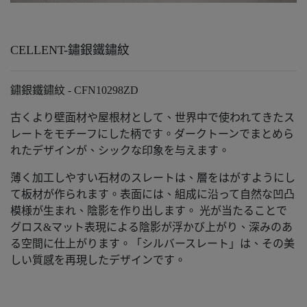
CELLENT-鏽銀鐵鏽紋
鏽銀鐵鏽紋 - CFN10298ZD
古くより壁面材や屋根材として、世界中で使われてきたス
レートをモチーフにした柄です。ダークトーンでまとめら
れたデザインが、シックな印象を与えます。
薄く加工しやすい石材のスレートは、層をはがすようにし
て板材が作られます。表面には、組成に沿って自然な凹凸
模様が生まれ、陰影を作り出します。 光が当たることで
グロス&マット表現による陰影が浮かび上がり、深みのあ
る空間に仕上がります。「シルバースレート」は、その美
しい質感を再現したデザインです。