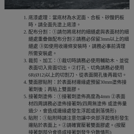
底漆處理：當底材為水泥面、合板、矽酸鈣板
時，請全面先塗上底漆。
配布分割：①請勿將底材的細縫處與表面材的細
縫處重疊做配布分割②請務必保留3mm以上的細
縫處 ③如使用收邊條安裝時，請務必事前清理
所需安裝處。
裁剪、加工：①裁切時請務必使用輔助木、並從
表面切入背面切出。②打孔、切角請務必使用
6R(Ø12)以上的切割刀、從表面開孔後再裁切。
雙面膠貼附：於表面材邊緣處預留30mm塗佈接
著劑後；再貼上雙面膠。
接著劑塗佈：①接著劑塗佈高度為4mm ②表面
材四周請務必塗佈接著劑(四周無塗佈 或塗佈量
過少，會造成邊緣處發生浮起或剝落情形)
貼附：①貼附時請注意勿讓中央部浮起情形發生
邊貼於表面上。②請確實壓著雙面膠處。(按壓
接著劑部分會造成接著劑發生分散情形)