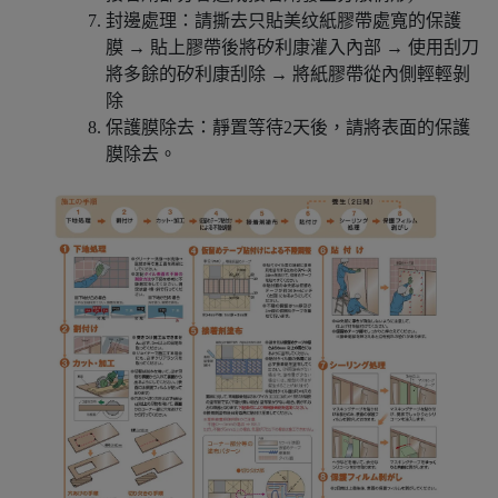
封邊處理：請撕去只貼美纹紙膠帶處寬的保護
膜 → 貼上膠帶後將矽利康灌入內部 → 使用刮刀
將多餘的矽利康刮除 → 將紙膠帶從內側輕輕剝
除
保護膜除去：靜置等待2天後，請將表面的保護
膜除去。