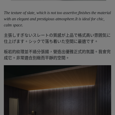
The texture of slate, which is not too assertive,finishes the material
with an elegant and prestigious atmosphere.It is ideal for chic,
calm space.
主張しすぎないスレートの質感が上品で格式高い雰囲気に
仕上げます。シックで落ち着いた空間に最適です。
板岩的紋理並不過分張揚，營造出優雅正式的氛圍。我會完
成它。非常適合別緻而平靜的空間。