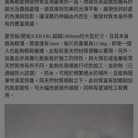
風格都能夠使材質呈現最美的一面。透過在表面施加獨有的
拋光及霧面處理，使其達到完美的光澤平衡，展現恰到好處
的色澤與陰影，讓深層的神韻由內而生，散發材質本身所帶
有的豐富質感。
愛克板(壁板)CERARL超越2400mm的大型尺寸，且其本身
極為輕薄，厚度僅有3mm、每片的重量為11.6kg，即使一個
人也能夠輕鬆搬運，此點若是天然材質便難以實現。另外，
該產品亦具備化粧板易於施工的特性，與大理石或金屬板等
天然質地有所不同，能夠在現場進行切割加工，並耐熱（已
通過防火認證）、防水，可用於頻繁遇水的場所，且能夠簡
單地清潔保養。與天然材質相較之下，此材質富有耐磨耐刮
的高度韌性，可大幅改善施作過程，同時有望減低工程費
用。