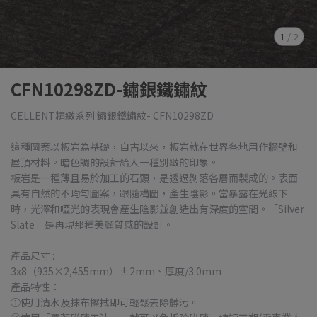
1
/
2
CFN10298ZD-鏽銀鐵鏽紋
CELLENT精緻系列 鏽銀鐵鏽紋- CFN10298ZD
這種圖案以板岩為基礎，自古以來，板岩就在世界各地用作牆壁和
屋頂材料。暗色調的設計給人一種別緻的印象。
板岩是一種薄且易於加工的石頭，是透過剝落各層而製成的。表面
具有自然的不均勻圖案，跟隨構圖，產生陰影。當暴露在光線下
時，光澤和啞光的表現會產生陰影並創造出有深度的空間。「Silver
Slate」是再現那種美麗質感的設計。
產品尺寸 :
3x8（935×2,455mm）±2mm、厚度/3.0mm
產品特性：
①使用清水及抹布擦拭即可輕鬆去除髒污。