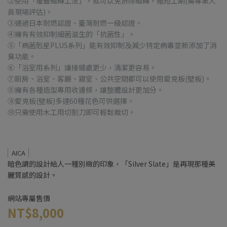
②使用「覆蓋磁磚工法」，就可以免拆除磁磚，縮短工期(需專業人
員現場評估)。
③通過日本耐燃認證、臺灣耐燃一級認證。
④擁有有效抑制細菌滋生的「抗菌性」。
⑤「病菌剋星PLUS系列」能有效抑制及減少特定病毒並新添加了消
臭功能。
⑥「浴室用系列」讓接縫處更少，清潔更容易。
⑦廚房、浴室、客廳、寢室、公共空間都可以使用愛克板(壁板)。
⑧擁有各種造型專用收邊條，讓整體設計更加分。
⑨愛克板(壁板)多達60種花色可供選擇。
⑩只需使用木工用切割刀即可輕鬆裁切。
AICA
暗色調的設計給人一種別緻的印象，「Silver Slate」是再現那種美
麗質感的設計。
網站專屬售價
NT$8,000