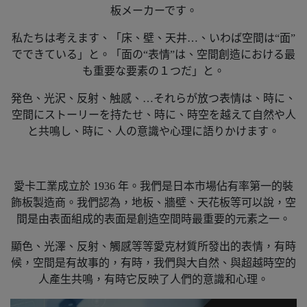
板メーカーです。
私たちは考えます、「床、壁、天井…、いわば空間は“面”
でできている」と。「面の“表情”は、空間創造における最
も重要な要素の１つだ」と。
発色、光沢、反射、触感、…それらが放つ表情は、時に、
空間にストーリーを持たせ、時に、時空を越えて自然や人
と共鳴し、時に、人の意識や心理に語りかけます。
愛卡工業成立於 1936 年。我們是日本市場佔有率第一的裝
飾板製造商。我們認為，地板、牆壁、天花板等可以說，空
間是由表面組成的表面是創造空間時最重要的元素之一。
顯色、光澤、反射、觸感等等愛克材質所發出的表情，有時
候，空間是有故事的，有時，我們與大自然、與超越時空的
人產生共鳴，有時它反映了人們的意識和心理。