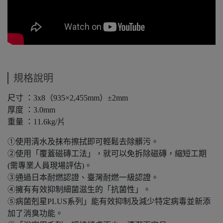
規格說明
尺寸 ：3x8（935×2,455mm）±2mm
厚度 ：3.0mm
重量 ：11.6kg/片
①使用清水及抹布擦拭即可輕鬆去除髒污。
②使用「覆蓋磁磚工法」，就可以免拆除磁磚，縮短工期
(需專業人員現場評估)。
③通過日本耐燃認證、臺灣耐燃一級認證。
④擁有有效抑制細菌滋生的「抗菌性」。
⑤病菌剋星PLUS系列」能有效抑制及減少特定病毒並新添
加了消臭功能。