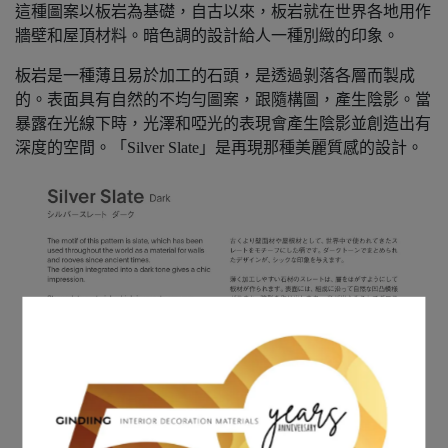
這種圖案以板岩為基礎，自古以來，板岩就在世界各地用作
牆壁和屋頂材料。暗色調的設計給人一種別緻的印象。
板岩是一種薄且易於加工的石頭，是透過剝落各層而製成
的。表面具有自然的不均勻圖案，跟隨構圖，產生陰影。當
暴露在光線下時，光澤和啞光的表現會產生陰影並創造出有
深度的空間。「Silver Slate」是再現那種美麗質感的設計。