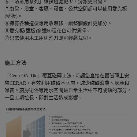
⑥「浴室用系列」讓接縫處更少，清潔更容易。
⑦廚房、浴室、客廳、寢室、公共空間都可以使用愛克板
(壁板)。
⑧擁有各種造型專用收邊條，讓整體設計更加分。
⑨愛克板(壁板)多達60種花色可供選擇。
⑩只需使用木工用切割刀即可輕鬆裁切。
施工方法
「Cerar ON Tile」覆蓋磁磚工法 : 可讓您直接在舊磁磚上安
裝CERAR，有效利用磁磚基底層，減少磁磚浪費、灰塵和
噪音。廚房衛浴等用水空間是日常生活中不可或缺的部分。
一旦工期拉長，即對生活造成影響。