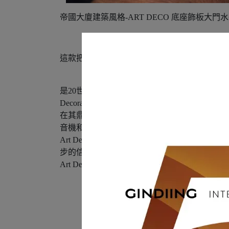
帝國大廈建築風格-ART DECO 底座飾板大門水平把手(內有
這款把手的名
「Art Deco」
- 從紐約帝國大廈到C
是20世紀起源於法國的一種視覺藝術、建築和設計風格，「Ar
Decoratifs et Industriels Modernes）的「Art Deco
在其鼎盛時期，裝飾藝術代表著奢華、魅力、
音機和吸塵器等日常用品的設計 。
Art Deco發源於法國，興盛於美國，它
步的信念 。
Art Deco是最早真正的國際風格 之後才是 