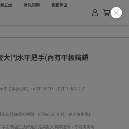
鼎五金
常見問題
客服專區
座飾板大門水平把手(內有平板鑰鎖
(外鎖孔)/ ART DECO -LEVER HANDLE
感來自裝飾藝術運動，起源於 20 年代，是以使用幾何
和手工精加工技術允許完美融入實際建築。不銹鋼鋼為