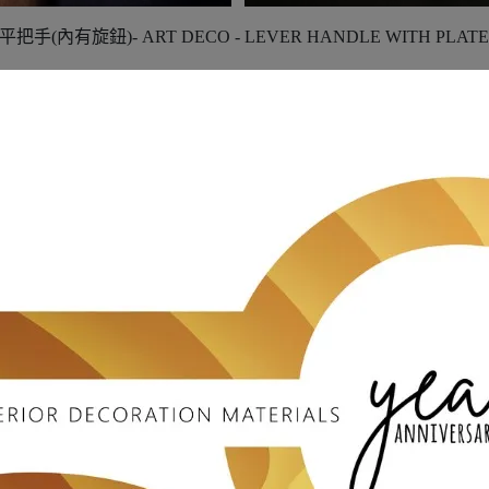
旋鈕)- ART DECO - LEVER HANDLE WITH PLATE IN
artier鑽石手環 曾盛極一時的裝飾藝術經典設計 :
t Deco」的名稱來自1925年巴黎國際藝術裝飾與現代工業展（The Expos
ratifs」。
奔放以及對社會和技術進步的信念，並影響了建築、家具、珠寶
將現代風格與精細的工藝和豐富的材料相結合。在其鼎盛時期，裝飾
不加修飾的現代建築風格 和 隨後的國際式樣建築風格 。