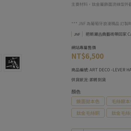
主要材料，​​鈦金屬飾面流線型
*** JNF 為葡萄牙浪漫精品 
把新潮古典藝術帶回家 Ca
JNF
網站專屬售價
NT$6,500
商品編號:
ART DECO -LEVER HA
供貨狀況:
即將到貨
顏色
鏡面拋本色
毛絲鎳本
鈦金毛絲銅
鈦金毛絲