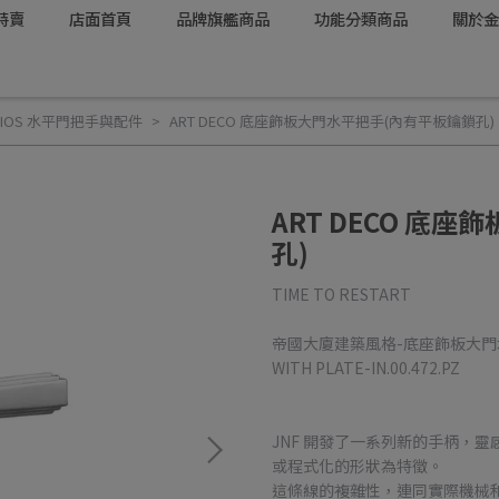
特賣
店面首頁
品牌旗艦商品
功能分類商品
關於金
SÓRIOS 水平門把手與配件
ART DECO 底座飾板大門水平把手(內有平板鑰鎖孔)
ART DECO 底
孔)
TIME TO RESTART
帝國大廈建築風格-底座飾板大門水平把手
WITH PLATE-IN.00.472.PZ
JNF 開發了一系列新的手柄，靈
或程式化的形狀為特徵。
這條線的複雜性，連同實際機械