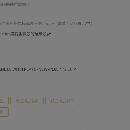
外觀確保使用壽命。
訂製時間與船期為接單後三個月到港 ( 實體店商品展示中 )
rtier鑽石手鍊般的璀璨設計
NDLE WITH PLATE-NEW-IN.00.472.EC.P
色
鈦金毛絲黑
鈦金毛絲棕
金