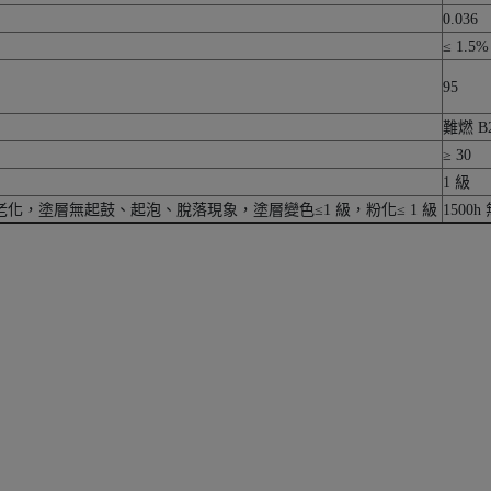
0.036
≤ 1.5%
95
難燃 B
≥ 30
1 級
加速老化，塗層無起鼓、起泡、脫落現象，塗層變色≤1 級，粉化≤ 1 級
1500