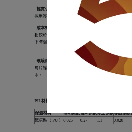
| 輕質/真實外觀 |
採用輕質聚安酯於料製成，聚氨酯模具是根據真實石
| 成本效益 |
相較於安裝傳統文化石依循的工法：牆面打毛、貼磚、
下時間、施工帶來的髒亂與金錢。
| 環境保護：節約能源 |
每片輕質文化石擁有4.5每英寸厚度的R值，R-va
本。
PU 材料的導熱係數與蓄熱係數設計值
保溫材料
導熱係數
蓄熱係數
修正係數
導熱係數
聚氨酯（ PU ）
0.025
0.27
1.1
0.028