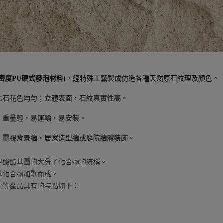
密度PU硬式發泡材料)
，經特殊工藝製成仿造各種天然原石紋理及顏色。
化石花色均勻；立體表面，石紋真實性高。
：重量輕，易運輸，易安裝。
，電視背景牆，居家造型牆或庭院牆體裝飾
。
甲酸酯基團的大分子化合物的統稱。
基化合物加聚而成。
龍等產品具有的特點如下：