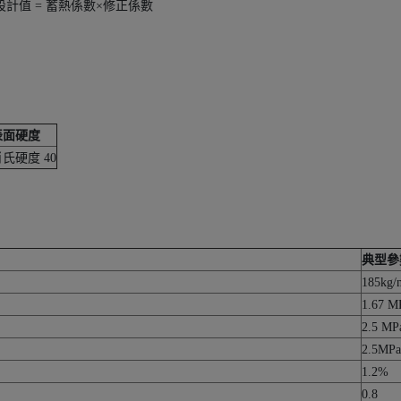
計值 = 蓄熱係數×修正係數
表面硬度
氏硬度 40
典型參
185kg/
1.67 M
2.5 MP
2.5MPa
1.2%
0.8