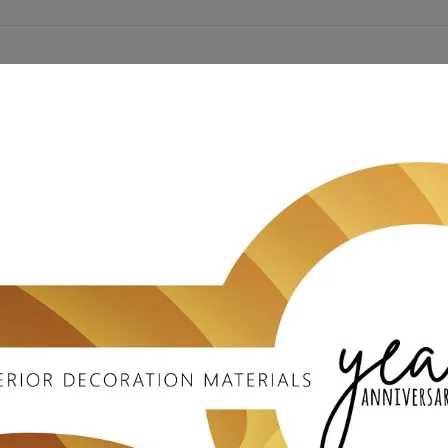
經測試認證了塗料的抗紫外線及其他元素的耐久性，使您不用擔心因為氣
不須任何膠著劑，只需要螺絲釘、釘槍即可完成壁板裝飾。
合：窗台、門廊柱子，護牆板、女兒牆、室內壁爐裝飾、電視牆、玄關面
們的外部面板不需要額外上色或塗防水漆就具有美觀及防水的功能。施作
如新!