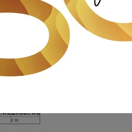
頭做成，獨特的製造過程是市面上仿真度最高的牆面裝飾建材。
填縫，等待水泥乾燥的時間，需5~7個工作天。一般住家或商業空間安裝
lue指的是抗熱傳導能力， 用於建築物的材料。將輕質文化石板施作於戶外
計算值
蓄熱係數計算值
0.30