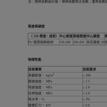
注：導熱係數設計值 = 導熱係數修正係數；蓄熱係數設
密度與硬度
（
250
密度 / 成型）
中心密度
表面密度
中心硬度
PU 輕質裝飾板材
150-200
350-450
肖氏硬度 20
肖
物理性能
技術專案
技術要求
3
表觀密度， kg/m
≥ 160
壓縮強度， MPa
≥ 1.5
彎曲強度， MPa
≥ 2.0
拉伸強度， MPa
≥ 2.0
吸水率，%
≤ 3%
握螺釘力， KN
≥ 0.6