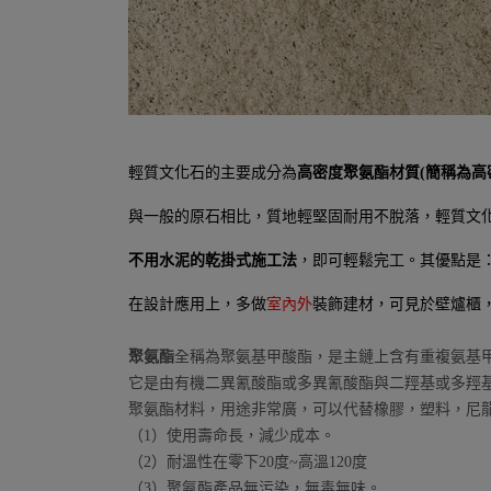
輕質文化石的主要成分為
高密度聚氨酯材質(簡稱為高
與一般的原石相比，質地輕堅固耐用不脫落，輕質文
不用水泥的乾掛式施工法
，即可輕鬆完工。其優點是
在設計應用上，多做
室內外
裝飾建材，可見於壁爐櫃
聚氨酯
全稱為聚氨基甲酸酯，是主鏈上含有重複氨基
它是由有機二異氰酸酯或多異氰酸酯與二羥基或多羥
聚氨酯材料，用途非常廣，可以代替橡膠，塑料，尼
（1）使用壽命長，減少成本。
（2）耐溫性在零下20度~高溫120度
（3）聚氨酯產品無污染，無毒無味。