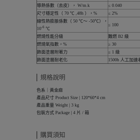
導熱係數（去皮）， W/m.k
≤ 0.040
尺寸穩定性（ 70 ℃ ,48h ），%
≤ 2%
線性熱膨脹係數（ 50 ℃～ -50℃），
≤ 100
-6
10
℃
燃燒性能分級
難燃 B2 級
燃燒氧指數，%
≥ 30
飾面塗層附著力
≤ 1 級
飾面塗層耐老化
1500h 人工
規格說明
色系｜黃金麻
產品尺寸 Product Size | 120*60*4 cm
產品重量 Weight | 3 kg
包裝方式 Package | 4 片 / 箱
購買須知