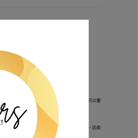
候變化(高低溫、晴天、雨天)使產品變質。
牆、全部或部分牆壁版、任何壁面戶垂直表面均可以覆
於室外只要偶爾用水管或水槍噴灑即可保持清潔，因產