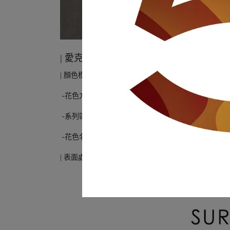
| 愛克美耐板 : AK-14162CY32
| 顏色模式 :
-花色方向 : 無
-系列區分 : 石紋
-花色名稱 :
深鏽蝕鋼紋Y32/Deep Rusty Steel
| 表面處理 :
Y32