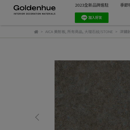
2023全新品牌進駐
季節
AICA 美耐板
,
所有商品
,
大理石紋/STONE
深鏽蝕鋼