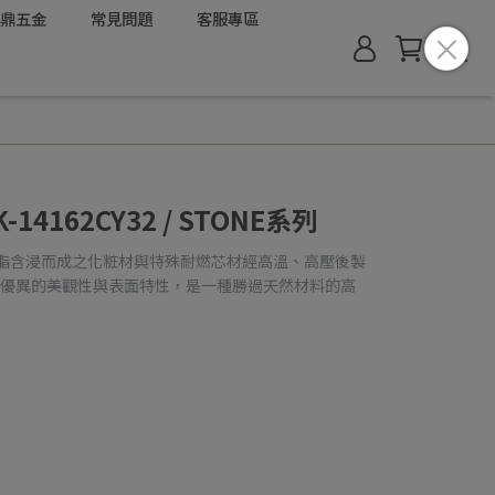
鼎五金
常見問題
客服專區
-14162CY32 / STONE系列
樹脂含浸而成之化粧材與特殊耐燃芯材經高溫、高壓後製
有優異的美觀性與表面特性，是一種勝過天然材料的高