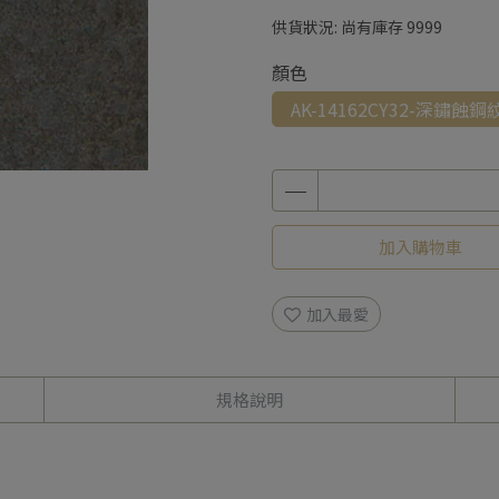
供貨狀況:
尚有庫存 9999
顏色
AK-14162CY32-深鏽蝕鋼紋Y3
加入購物車
加入最愛
規格說明