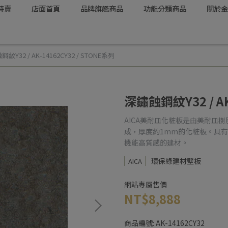
特賣
店面首頁
品牌旗艦商品
功能分類商品
關於金
紋Y32 / AK-14162CY32 / STONE系列
深鏽蝕鋼紋Y32 / AK
AICA美耐皿化粧板是由美耐皿
成，厚度約1mm的化粧板。具
機能高質感的建材。
環保綠建材壁板
AICA
網站專屬售價
NT$8,888
商品編號:
AK-14162CY32