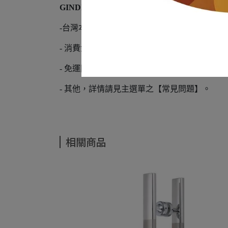
GINDIING 訂單運費計算方式
-台灣本島：單筆消費訂購金額未滿5000元運費
- 消費金額未滿3000即會需要支付運費（此金
- 免運門檻視活動而變化，此區僅供參考，GIN
- 其他，詳情請見主選單之【常見問題】。
相關商品