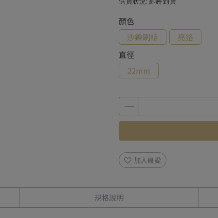
供貨狀況:
即將到貨
顏色
沙鎳刷線
亮鉻
直徑
22mm
加入最愛
規格說明