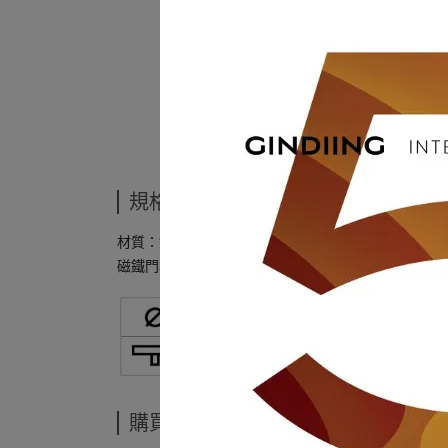
規格說明
材質：銅+橡膠+磁鐵
磁鐵門檔
購買須知