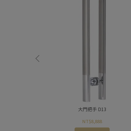
953
大門把手 D13
NT$8,888