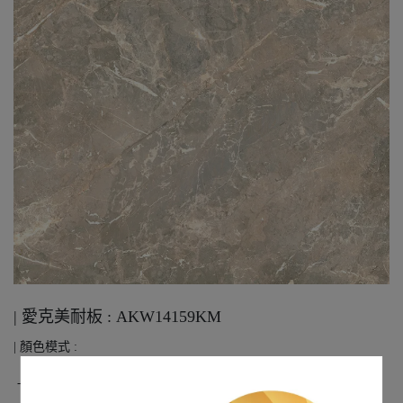
| 愛克美耐板 : AKW14159KM
| 顏色模式 :
-花色方向 : 無