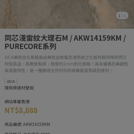
1
/
1
同芯淺雷紋大理石M / AKW14159KM /
PURECORE系列
AICA美耐皿化粧板是由美耐皿樹脂含浸而成之化粧材與特殊耐燃芯
材經高溫、高壓後製成，厚度約1mm的化粧板。具有優異的美觀性
與表面特性，是一種勝過天然材料的高機能高質感的建材。
AICA
環保綠建材壁板
網站專屬售價
NT$8,888
商品編號:
AKW14159KM