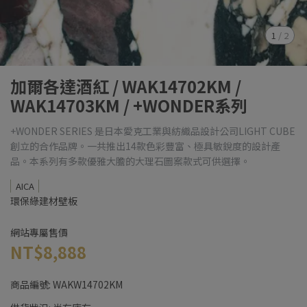
1
/
2
加爾各達酒紅 / WAK14702KM /
WAK14703KM / +WONDER系列
+WONDER SERIES 是日本愛克工業與紡織品設計公司LIGHT CUBE
創立的合作品牌。一共推出14款色彩豐富、極具敏銳度的設計產
品。本系列有多款優雅大膽的大理石圖案款式可供選擇。
AICA
環保綠建材壁板
網站專屬售價
NT$8,888
商品編號:
WAKW14702KM