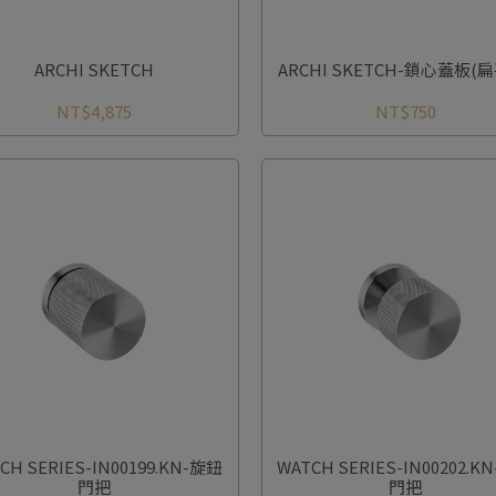
ARCHI SKETCH
ARCHI SKETCH-鎖心蓋板(
NT$4,875
NT$750
CH SERIES-IN00199.KN-旋鈕
WATCH SERIES-IN00202.K
門把
門把