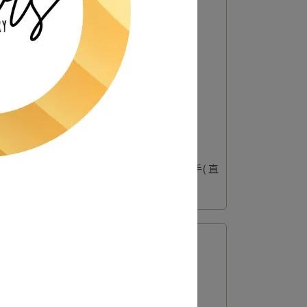
(輔助
WATCH SERIES-T形旋鈕門把手( 直
徑16款 )
NT$8,700