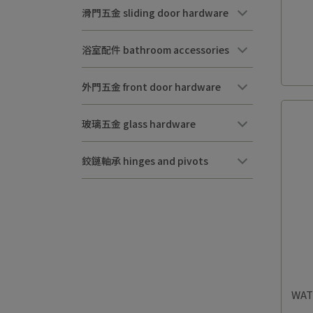
滑門五金 sliding door hardware
浴室配件 bathroom accessories
外門五金 front door hardware
玻璃五金 glass hardware
鉸鏈軸承 hinges and pivots
WAT